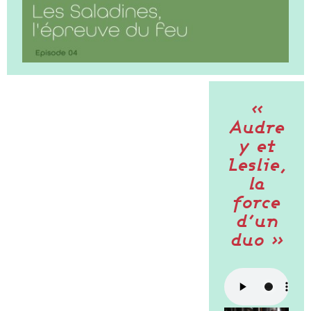
«
Audre
y et
Leslie,
la
force
d’un
duo »