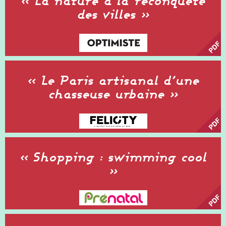
« La nature à la reconquête
des villes »
« Le Paris artisanal d’une
chasseuse urbaine »
« Shopping : swimming cool
»