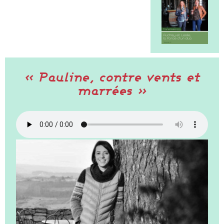
« Pauline, contre vents et
marrées »