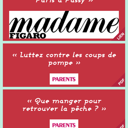
« Luttez contre les coups de
pompe »
« Que manger pour
retrouver la pêche ? »